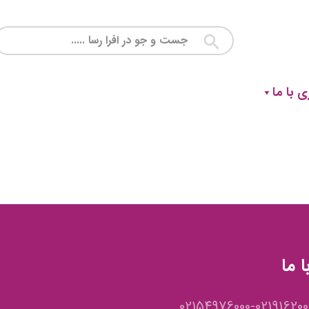
 با ما
 ما
02154976000-021916200