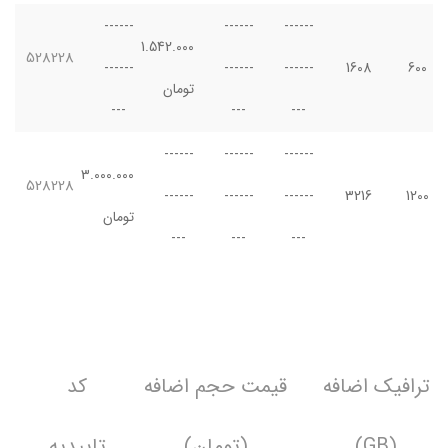
------
------
------
1.542.000
528228
------
------
------
1608
600
تومان
---
---
---
------
------
------
3.000.000
528228
------
------
------
3216
1200
تومان
---
---
---
ترافیک اضافه
قیمت حجم اضافه
کد
(GB)
(تومان)
تاییدیه