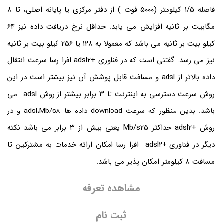
فاصله ۱/۵ کیلومتر (۵۰۰۰ فوت ) از دفتر مرکزی یا پایانه اصلی، تا ۸
مگابیت بر ثانیه افزایش می یابد. حداقل نرخ دریافت داده نیز ۶۴
کیلو بیت بر ثانیه می باشد که معمولا به ۱۲۸ یا ۲۵۶ کیلو بیت بر ثانیه
نیز می رسد. گفتنی است که در فناوری +adsl۲ افرا رسا سرعت انتقال
داده بالاتر از adsl و مسافت قابل پوشش آن نیز بیشتر است در این
روش سرعت دسترسی به اینترنت تا ۳ برابر بیشتر از روش adsl می
باشد. بدین منظور که سرعت download داده ها adsl،Mb/s۸ و در
روش +adsl۲ حداکثر Mb/s۲۵ یعنی بیش از ۳ برابر می باشد نکته
دیگر در فناوری +adsl۲ افرا رسا امکان ارائه خدمات به مشترکین تا
مسافت ۸ کیلومتر امکان پذیر می باشد.
مشاهده تعرفه
ثبت نام