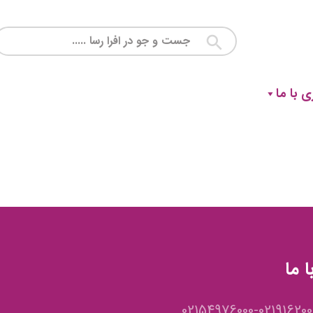
 با ما
 ما
02154976000-021916200